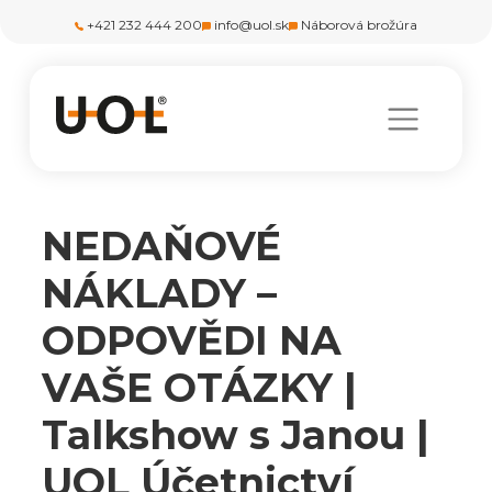
+421 232 444 200
info@uol.sk
Náborová brožúra
NEDAŇOVÉ
NÁKLADY –
ODPOVĚDI NA
VAŠE OTÁZKY |
Talkshow s Janou |
UOL Účetnictví