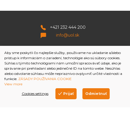
+421 232 444 200
info@uol.sk
Aby sme poskytli čo najlepšie služby, používame na ukladanie a/alebo
prístup k informáciám o zariadení, technológie ako sú súbory cookies.
Napíšte nám
Súhlas s týmito technológiami nám umožní spracovávať údaje, ako je
správanie pri prehliadaní alebo jedinečné ID na tomto webe. Nesúhlas
alebo odvolanie súhlasu môže nepriaznivo ovplyvniť určité vlastnosti a
funkcie.
ZÁSADY POUŽÍVANIA COOKIE
View more
Cookies settings
Prijať
Odmietnuť
Cookies settings